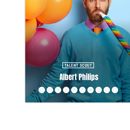
TALENT SCOUT
Albert Philips
Cras ultricies purus cursus imperdiet vehicula. In
commodo erat lacus. Morbi justo tellus, ornare sed
pharetra vitae, tincidunt vitae risus. Donec blandit
pulvinar dapibus.