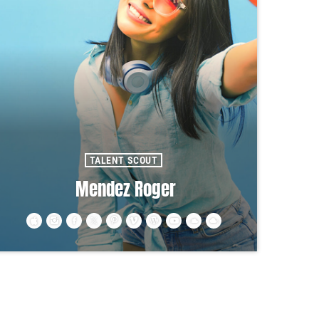
TALENT SCOUT
Mendez Roger
Ut convallis bibendum vehicula. Quisque sit amet
enim molestie, vestibulum purus quis, ultricies urna.
Pellentesque tellus metus, mollis vitae blandit ac,
lobortis a justo.