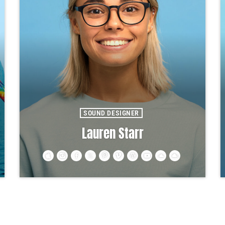
SOUND DESIGNER
Lauren Starr
Vivamus ac arcu mollis, auctor elit eget, efficitur
ipsum. Duis libero tellus, luctus eget sapien vel,
venenatis sollicitudin felis. Nullam non erat justo.
Morbi tincidunt vehicula est. Donec ut sem.