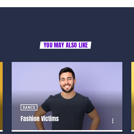
YOU MAY ALSO LIKE
DANCE
Fashion Victims
more_vert