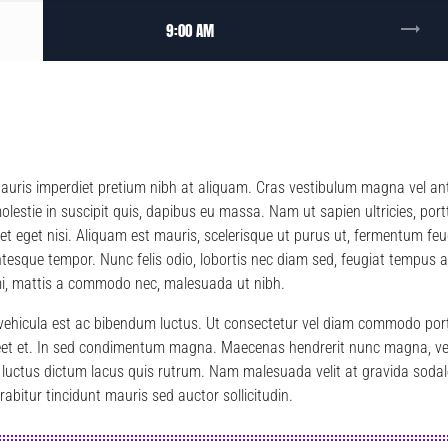
trending_flat
9:00 AM
 Mauris imperdiet pretium nibh at aliquam. Cras vestibulum magna vel a
molestie in suscipit quis, dapibus eu massa. Nam ut sapien ultricies, por
nt et eget nisi. Aliquam est mauris, scelerisque ut purus ut, fermentum fe
ntesque tempor. Nunc felis odio, lobortis nec diam sed, feugiat tempus 
 mi, mattis a commodo nec, malesuada ut nibh.
s vehicula est ac bibendum luctus. Ut consectetur vel diam commodo por
eet et. In sed condimentum magna. Maecenas hendrerit nunc magna, vel 
ctus dictum lacus quis rutrum. Nam malesuada velit at gravida sodales
bitur tincidunt mauris sed auctor sollicitudin.