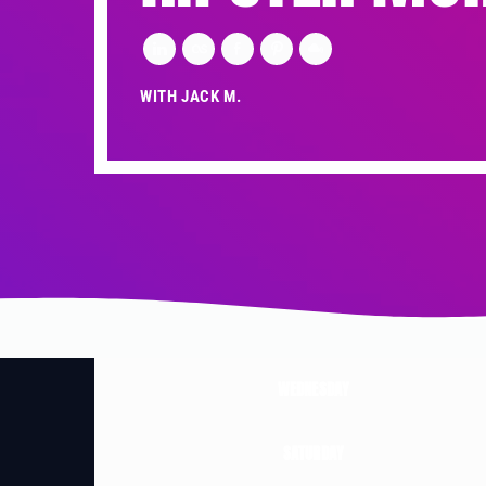
WITH JACK M.
WEDNESDAY
SATURDAY