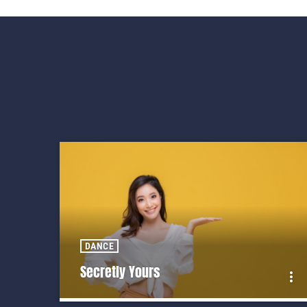
DANCE
Secretly Yours
more_vert