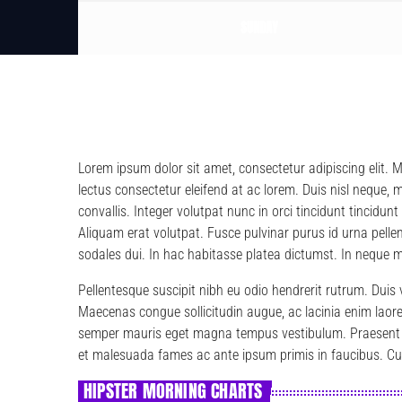
SUNDAY
Lorem ipsum dolor sit amet, consectetur adipiscing elit.
lectus consectetur eleifend at ac lorem. Duis nisl neque, 
convallis. Integer volutpat nunc in orci tincidunt tincidu
Aliquam erat volutpat. Fusce pulvinar purus id urna pelle
sodales dui. In hac habitasse platea dictumst. In neque
Pellentesque suscipit nibh eu odio hendrerit rutrum. Dui
Maecenas congue sollicitudin augue, ac lacinia enim laor
semper mauris eget magna tempus vestibulum. Praesent lu
et malesuada fames ac ante ipsum primis in faucibus. Cura
HIPSTER MORNING CHARTS