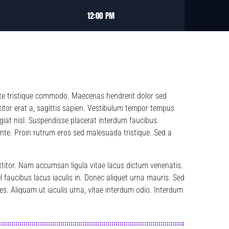
12:00 PM
nte tristique commodo. Maecenas hendrerit dolor sed
ttitor erat a, sagittis sapien. Vestibulum tempor tempus
ugiat nisl. Suspendisse placerat interdum faucibus.
ante. Proin rutrum eros sed malesuada tristique. Sed a
ttitor. Nam accumsan ligula vitae lacus dictum venenatis.
faucibus lacus iaculis in. Donec aliquet urna mauris. Sed
. Aliquam ut iaculis urna, vitae interdum odio. Interdum