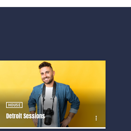
HOUSE
Detroit Sessions
more_vert